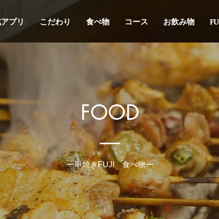
式アプリ
こだわり
食べ物
コース
お飲み物
F
FOOD
ー串焼きFUJI 食べ物ー