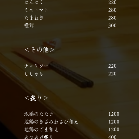
にんにく
​
220
ミニトマト
​
280
たまねぎ
​
280
椎茸
​
300
＜その他＞
チョリソー
​
220
ししゃも
​
220
炙
＜
り＞
地鶏のたたき
​
1200
地鶏のきざみわさび和え
​
1200
地鶏のごま和え
​
1200
炙
あつあげ
り
​
400