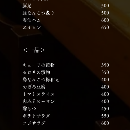
豚足
​
500
炙
豚なんこつ
り
​
500
雲仙ハム
​
600
エイヒレ
​
650
＜一品＞
キューリの漬物
​
350
セロリの漬物
​
350
鳥なんこつ梅和え
​
400
おぼろ豆腐
​
400
トマトスライス
​
400
肉みそピーマン
​
400
酢もつ
​
​
450
ポテトサラダ
​
550
フジサラダ
​
600