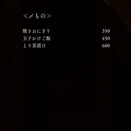
＜〆もの＞
焼きおにぎり
​
350
玉子かけご飯
​
450
とり茶漬け
​
600