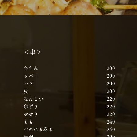
＜串＞
ささみ
​
200
レバー
​
200
ハツ
​
200
皮
​
200
なんこつ
​
220
砂ずり
​
220
せせり
​
220
もも
​
240
むねねぎ巻き
​
240