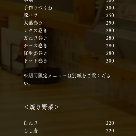
手羽
​
300
手作りつくね
​
300
豚バラ
​
250
大葉巻き
​
250
レタス巻き
​
280
万ねぎ巻き
​
280
チーズ巻き
​
280
紅生姜巻き
​
280
トマト巻き
​
300
※
期間限定メニューは別紙をご覧くださ
い。
＜焼き野菜＞
白ねぎ
​
220
しし唐
​
220